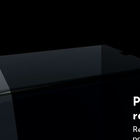
P
r
Re
po